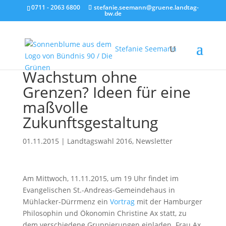
0711 - 2063 6800
stefanie.seemann@gruene.landtag-
bw.de
Stefanie Seemann
Wachstum ohne
Grenzen? Ideen für eine
maßvolle
Zukunftsgestaltung
01.11.2015
|
Landtagswahl 2016
,
Newsletter
Am Mittwoch, 11.11.2015, um 19 Uhr findet im
Evangelischen St.-Andreas-Gemeindehaus in
Mühlacker-Dürrmenz ein
Vortrag
mit der Hamburger
Philosophin und Ökonomin Christine Ax statt, zu
dem verschiedene Gruppierungen einladen. Frau Ax