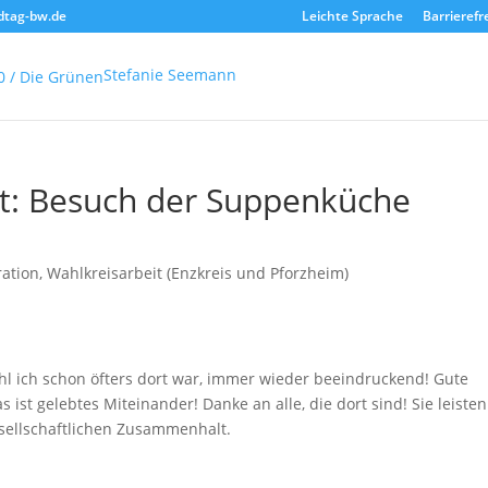
dtag-bw.de
Leichte Sprache
Barrierefr
Stefanie Seemann
: Besuch der Suppenküche
ration
,
Wahlkreisarbeit (Enzkreis und Pforzheim)
 ich schon öfters dort war, immer wieder beeindruckend! Gute
st gelebtes Miteinander! Danke an alle, die dort sind! Sie leisten
sellschaftlichen Zusammenhalt.