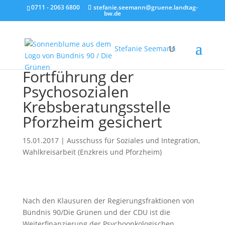
0711 - 2063 6800
stefanie.seemann@gruene.landtag-
bw.de
Stefanie Seemann
Fortführung der
Psychosozialen
Krebsberatungsstelle
Pforzheim gesichert
15.01.2017
|
Ausschuss für Soziales und Integration
,
Wahlkreisarbeit (Enzkreis und Pforzheim)
Nach den Klausuren der Regierungsfraktionen von
Bündnis 90/Die Grünen und der CDU ist die
Weiterfinanzierung der Psychoonkologischen