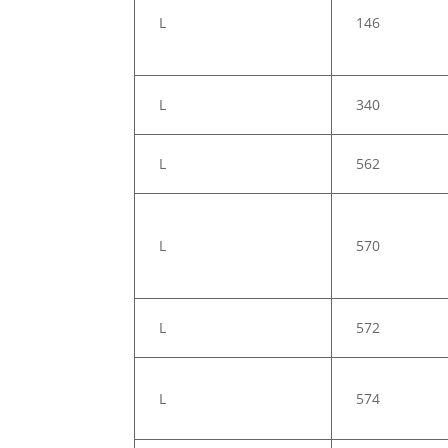
L
146
L
340
L
562
L
570
L
572
L
574