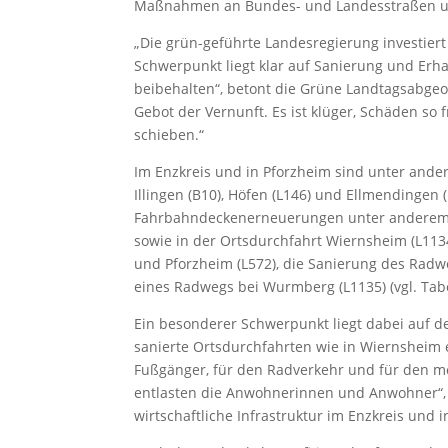
Maßnahmen an Bundes- und Landesstraßen u
„Die grün-geführte Landesregierung investier
Schwerpunkt liegt klar auf Sanierung und Erh
beibehalten“, betont die Grüne Landtagsabgeo
Gebot der Vernunft. Es ist klüger, Schäden so 
schieben.“
Im Enzkreis und in Pforzheim sind unter an
Illingen (B10), Höfen (L146) und Ellmendingen
Fahrbahndeckenerneuerungen unter anderem i
sowie in der Ortsdurchfahrt Wiernsheim (L11
und Pforzheim (L572), die Sanierung des Rad
eines Radwegs bei Wurmberg (L1135) (vgl. Tabe
Ein besonderer Schwerpunkt liegt dabei auf de
sanierte Ortsdurchfahrten wie in Wiernsheim 
Fußgänger, für den Radverkehr und für den mo
entlasten die Anwohnerinnen und Anwohner“,
wirtschaftliche Infrastruktur im Enzkreis und i