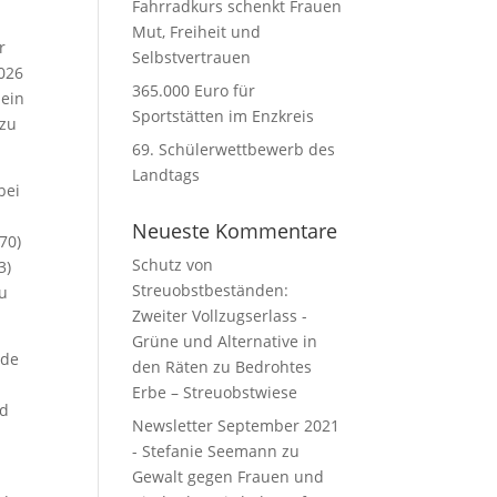
Fahrradkurs schenkt Frauen
Mut, Freiheit und
r
Selbstvertrauen
2026
365.000 Euro für
 ein
Sportstätten im Enzkreis
 zu
69. Schülerwettbewerb des
Landtags
bei
Neueste Kommentare
70)
Schutz von
3)
Streuobstbeständen:
au
Zweiter Vollzugserlass -
Grüne und Alternative in
ade
den Räten
zu
Bedrohtes
Erbe – Streuobstwiese
nd
Newsletter September 2021
- Stefanie Seemann
zu
Gewalt gegen Frauen und