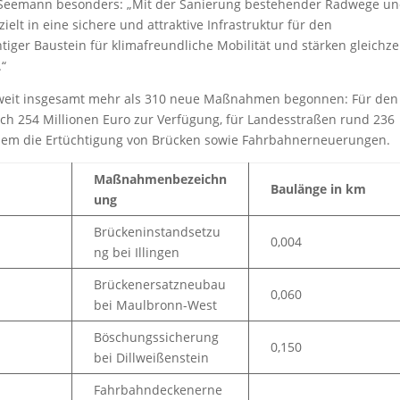
dL Seemann besonders: „Mit der Sanierung bestehender Radwege u
lt in eine sichere und attraktive Infrastruktur für den
iger Baustein für klimafreundliche Mobilität und stärken gleichze
“
eit insgesamt mehr als 310 neue Maßnahmen begonnen: Für den
ich 254 Millionen Euro zur Verfügung, für Landesstraßen rund 236
lem die Ertüchtigung von Brücken sowie Fahrbahnerneuerungen.
Maßnahmenbezeichn
Baulänge in km
ung
Brückeninstandsetzu
0,004
ng bei Illingen
Brückenersatzneubau
0,060
bei Maulbronn-West
Böschungssicherung
0,150
bei Dillweißenstein
Fahrbahndeckenerne