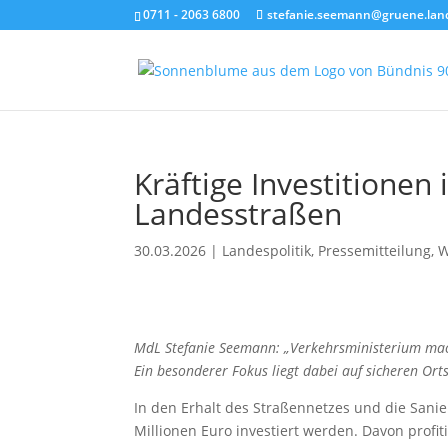
0711 - 2063 6800
stefanie.seemann@gruene.lan
Kräftige Investitionen
Landesstraßen
30.03.2026
|
Landespolitik
,
Pressemitteilung
,
W
MdL Stefanie Seemann: „Verkehrsministerium mac
Ein besonderer Fokus liegt dabei auf sicheren Or
In den Erhalt des Straßennetzes und die Sani
Millionen Euro investiert werden. Davon profit