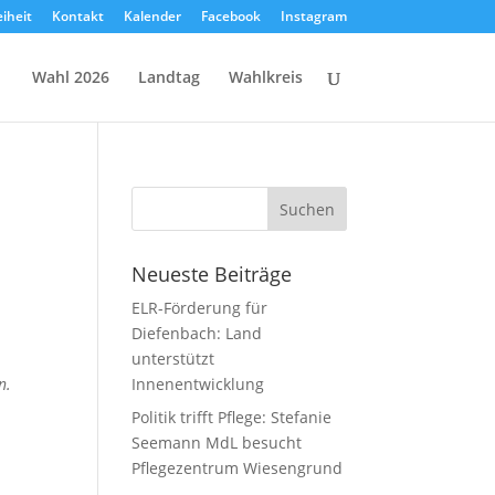
eiheit
Kontakt
Kalender
Facebook
Instagram
Wahl 2026
Landtag
Wahlkreis
Neueste Beiträge
ELR-Förderung für
Diefenbach: Land
unterstützt
n.
Innenentwicklung
Politik trifft Pflege: Stefanie
Seemann MdL besucht
Pflegezentrum Wiesengrund