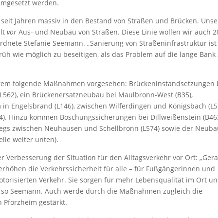
mgesetzt werden.
t seit Jahren massiv in den Bestand von Straßen und Brücken. Unse
alt
vor
Aus- und Neubau von Straßen. Diese Linie wollen wir auch 
rdnete Stefanie Seemann. „Sanierung von Straßeninfrastruktur ist
früh wie möglich zu beseitigen, als das Problem auf die lange Bank
derem folgende Maßnahmen vorgesehen: Brückeninstandsetzungen 
 (L562), ein Brückenersatzneubau bei Maulbronn-West (B35),
n Engelsbrand (L146), zwischen Wilferdingen und Königsbach (L5
34). Hinzu kommen Böschungssicherungen bei Dillweißenstein (B46
wegs zwischen Neuhausen und Schellbronn (L574) sowie der Neub
lle weiter unten).
r Verbesserung der Situation für den Alltagsverkehr vor Ort: „Ger
erhöhen die Verkehrssicherheit für alle – für Fußgängerinnen und
torisierten Verkehr. Sie sorgen für mehr Lebensqualität im Ort u
 so Seemann. Auch werde durch die Maßnahmen zugleich die
n Pforzheim gestärkt.