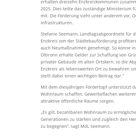
erhalten dreizehn Enzkreiskommunen zusamme
2025. Dies teilte das zuständige Ministerium 
mit. Die Förderung sieht unter anderem vor,
Infrastrukturen.
Stefanie Seemann, Landtagsabgeordnete für de
Enzkreis von der Städtebauförderung profiti
auch Neumaßnahmen genehmigt. So könne in 
Ölbronn erhalte Gelder zur Schaffung von Grü
privater Gebäude im alten Ortskern, so die A
Enzkreis als lebenswerten Ort zu bewahren und
stellt dabei einen wichtigen Beitrag dar.“
Mit dem diesjährigen Fördertopf unterstützt
Wohnraum schaffen, Gewerbeflächen weiteren
attraktive öffentliche Räume sorgen.
„Es gilt, bezahlbaren Wohnraum zu ermöglichen
Generationen zu stärken und zugleich den H
zu begegnen“, sagt MdL Seemann.