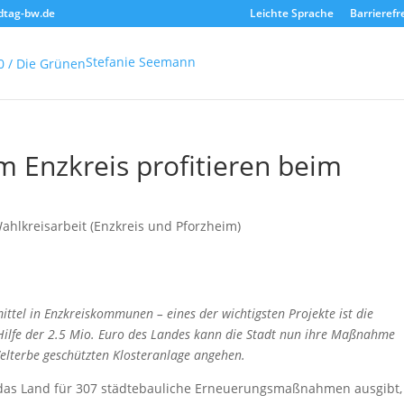
dtag-bw.de
Leichte Sprache
Barrierefr
Stefanie Seemann
Enzkreis profitieren beim
ahlkreisarbeit (Enzkreis und Pforzheim)
ttel in Enzkreiskommunen – eines der wichtigsten Projekte ist die
Hilfe der 2.5 Mio. Euro des Landes kann die Stadt nun ihre Maßnahme
lterbe geschützten Klosteranlage angehen.
e das Land für 307 städtebauliche Erneuerungsmaßnahmen ausgibt,