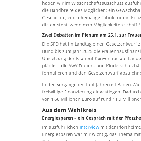
haben wir im Wissenschaftsausschuss ausführl
die Bandbreite des Möglichen: ein Gewächshaus
Geschichte, eine ehemalige Fabrik für ein Konz
die entsteht, wenn man Möglichkeiten schafft
Zwei Debatten im Plenum am 25.1. zur Fraue
Die SPD hat im Landtag einen Gesetzentwurf z
Bund bis zum Jahr 2025 die Frauenhausfinanzie
Umsetzung der Istanbul-Konvention auf Lande
plädiert, die VwV Frauen- und Kinderschutzhä
formulieren und den Gesetzentwurf abzulehn
In den vergangenen fünf Jahren ist Baden-Wü
freiwillige Finanzierung eingestiegen. Dadurch
von 1,68 Millionen Euro auf rund 11,9 Millione
A
us dem Wahlkreis
Energiesparen – ein Gespräch mit der Pforzh
Im ausführlichen
Interview
mit der Pforzheimer
Energiesparen war mir wichtig, das Thema mit