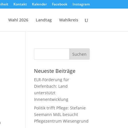
eiheit
Kontakt
Kalender
Facebook
Instagram
Wahl 2026
Landtag
Wahlkreis
Neueste Beiträge
ELR-Förderung für
Diefenbach: Land
unterstützt
Innenentwicklung
Politik trifft Pflege: Stefanie
Seemann MdL besucht
Pflegezentrum Wiesengrund
n