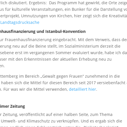
ich diskutiert. Ergebnis: Das Programm hat gewirkt, die Orte zeig
 für kulturelle Veranstaltungen, ein Bunker für die Darstellung v
ertprojekt, Umnutzungen von Kirchen, hier zeigt sich die Kreativitä
!
Landtagsdrucksache
nhausfinanzierung und Istanbul-Konvention
ur Frauenhausfinanzierung eingebracht. Mit dem Verweis, dass de
rung neu auf die Beine stellt, im Sozialministerium derzeit die
sebene erst im vergangenen Sommer evaluiert wurde, habe ich da
user mit den Erkenntnissen der aktuellen Erhebung neu zu
en.
rttemberg im Bereich „Gewalt gegen Frauen“ zunehmend in die
 haben sich die Mittel für diesen Bereich seit 2017 versiebenfacht 
n. Für was wir die Mittel verwenden,
detailliert hier
.
eimer Zeitung
 Zeitung, veröffentlicht auf einer halben Seite, zum Thema
 Umwelt- und Klimaschutz zu verknüpfen. Und es ergab sich die