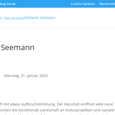
dtag-bw.de
Leichte Sprache
Barrierefr
Stefanie Seemann
e Seemann
ienstag, 31. Januar 2023
nft mit etwas Aufbruchstimmung. Der Haushalt eröffnet viele neue
 sichert die bestehende Landschaft an Kulturprojekten und soziale