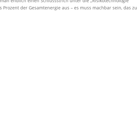
 man endlich einen Schlussstrich unter die „Risikotechnologie“
s Prozent der Gesamtenergie aus – es muss machbar sein, das zu