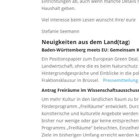
Einrichtungen ab, auch wenn manche Details n
Haushalt geben.
Viel Interesse beim Lesen wünscht Ihre/ eure
Stefanie Seemann
Neuigkeiten aus dem Land(tag
)
Baden-Württemberg meets EU: Gemeinsam Kli
Ein Positionspapier zum European Green Deal,
Landwirtschaft, ohne die es beim Naturschutz 
Hintergrundgespräche und Einblicke in die poli
Fraktionsklausur in Brüssel.
Pressemitteilung 
Antrag Freiräume im Wissenschaftsausschus
Um mehr Kultur in den ländlichen Raum zu bri
För­derprogramm „FreiRäume“ entwickelt. Dur
künstlerische und kulturelle Angebote werd
bisher nur wenige oder gar keine entsprechen
Programms „FreiRäume“ beleuchten, Einzel­hei
Ziele im bisherigen Umfang erreicht werden k