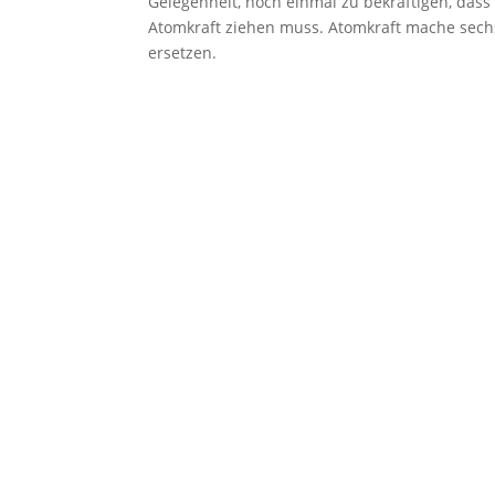
Gelegenheit, noch einmal zu bekräftigen, dass
Atomkraft ziehen muss. Atomkraft mache sech
ersetzen.