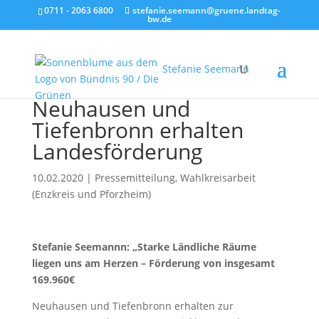
0711 - 2063 6800
stefanie.seemann@gruene.landtag-
bw.de
Stefanie Seemann
Neuhausen und
Tiefenbronn erhalten
Landesförderung
10.02.2020
|
Pressemitteilung
,
Wahlkreisarbeit
(Enzkreis und Pforzheim)
Stefanie Seemannn: „Starke Ländliche Räume
liegen uns am Herzen – Förderung von insgesamt
169.960€
Neuhausen und Tiefenbronn erhalten zur