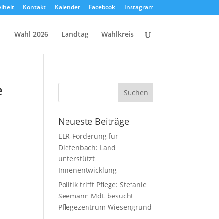
eiheit
Kontakt
Kalender
Facebook
Instagram
Wahl 2026
Landtag
Wahlkreis
e
Neueste Beiträge
ELR-Förderung für
Diefenbach: Land
unterstützt
Innenentwicklung
Politik trifft Pflege: Stefanie
Seemann MdL besucht
Pflegezentrum Wiesengrund