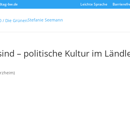
dtag-bw.de
Leichte Sprache
Barrierefr
Stefanie Seemann
nd – politische Kultur im Ländl
orzheim)