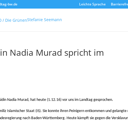
dtag-bw.de
Leichte Sprache
Barrierefr
Stefanie Seemann
in Nadia Murad spricht im
idin Nadia Murad, hat heute (1.12.16) vor uns im Landtag gesprochen.
iliz Islamischer Staat (IS). Sie konnte ihren Peinigern entkommen und gelangte
ndesregierung nach Baden-Württemberg. Heute kämpft sie gegen die Versklavu