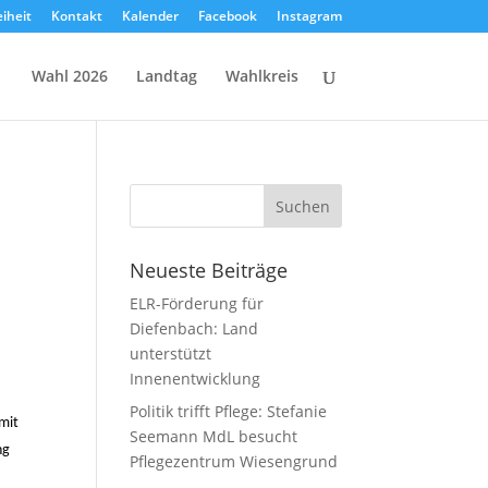
eiheit
Kontakt
Kalender
Facebook
Instagram
Wahl 2026
Landtag
Wahlkreis
Neueste Beiträge
ELR-Förderung für
Diefenbach: Land
unterstützt
Innenentwicklung
Politik trifft Pflege: Stefanie
 mit
Seemann MdL besucht
ng
Pflegezentrum Wiesengrund