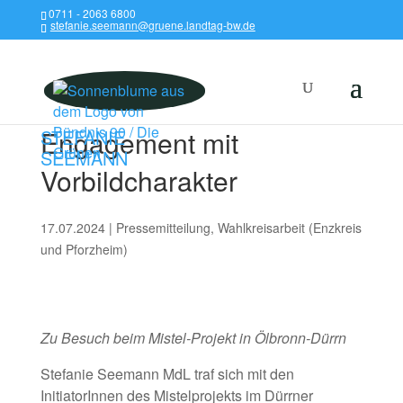
0711 - 2063 6800
stefanie.seemann@gruene.landtag-bw.de
Engagement mit
STEFANIE
SEEMANN
Vorbildcharakter
17.07.2024
|
Pressemitteilung
,
Wahlkreisarbeit (Enzkreis
und Pforzheim)
Zu Besuch beim Mistel-Projekt in Ölbronn-Dürrn
Stefanie Seemann MdL traf sich mit den
InitiatorInnen des Mistelprojekts im Dürrner