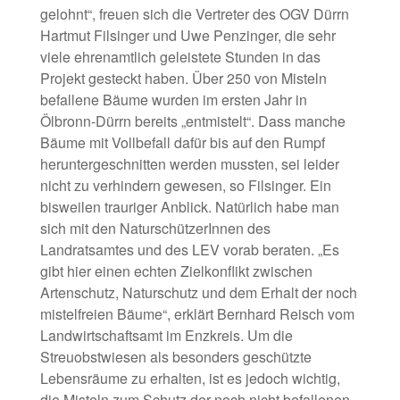
gelohnt“, freuen sich die Vertreter des OGV Dürrn
Hartmut Filsinger und Uwe Penzinger, die sehr
viele ehrenamtlich geleistete Stunden in das
Projekt gesteckt haben. Über 250 von Misteln
befallene Bäume wurden im ersten Jahr in
Ölbronn-Dürrn bereits „entmistelt“. Dass manche
Bäume mit Vollbefall dafür bis auf den Rumpf
heruntergeschnitten werden mussten, sei leider
nicht zu verhindern gewesen, so Filsinger. Ein
bisweilen trauriger Anblick. Natürlich habe man
sich mit den NaturschützerInnen des
Landratsamtes und des LEV vorab beraten. „Es
gibt hier einen echten Zielkonflikt zwischen
Artenschutz, Naturschutz und dem Erhalt der noch
mistelfreien Bäume“, erklärt Bernhard Reisch vom
Landwirtschaftsamt im Enzkreis. Um die
Streuobstwiesen als besonders geschützte
Lebensräume zu erhalten, ist es jedoch wichtig,
die Misteln zum Schutz der noch nicht befallenen