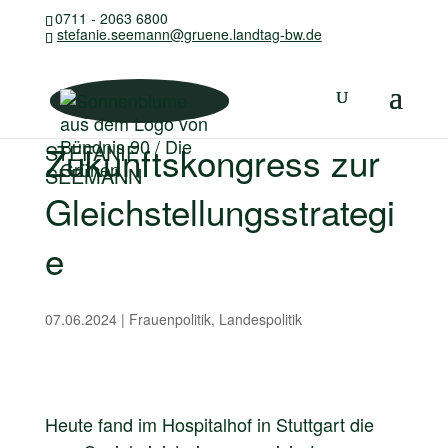
0711 - 2063 6800
stefanie.seemann@gruene.landtag-bw.de
Zukunftskongress zur
STEFANIE
SEEMANN
Gleichstellungsstrategi
e
07.06.2024
|
Frauenpolitik
,
Landespolitik
Heute fand im Hospitalhof in Stuttgart die