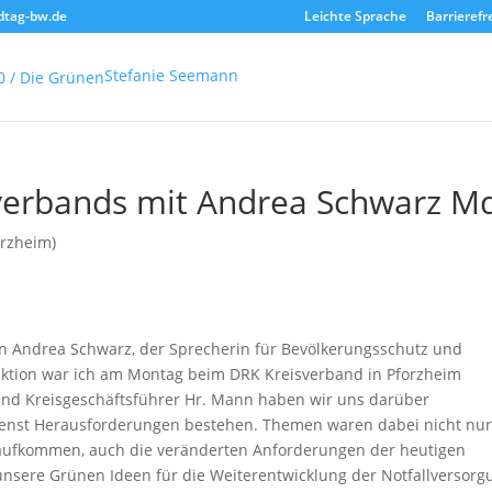
dtag-bw.de
Leichte Sprache
Barrierefr
Stefanie Seemann
verbands mit Andrea Schwarz M
orzheim)
n Andrea Schwarz, der Sprecherin für Bevölkerungsschutz und
aktion war ich am Montag beim DRK Kreisverband in Pforzheim
und Kreisgeschäftsführer Hr. Mann haben wir uns darüber
enst Herausforderungen bestehen. Themen waren dabei nicht nur
zaufkommen, auch die veränderten Anforderungen der heutigen
nsere Grünen Ideen für die Weiterentwicklung der Notfallversorg