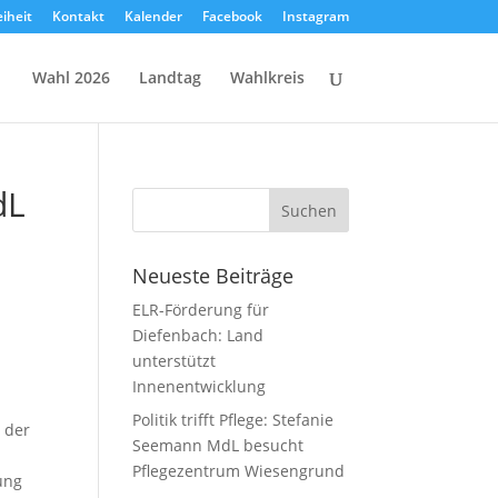
eiheit
Kontakt
Kalender
Facebook
Instagram
Wahl 2026
Landtag
Wahlkreis
dL
Neueste Beiträge
ELR-Förderung für
Diefenbach: Land
unterstützt
Innenentwicklung
Politik trifft Pflege: Stefanie
 der
Seemann MdL besucht
Pflegezentrum Wiesengrund
ung