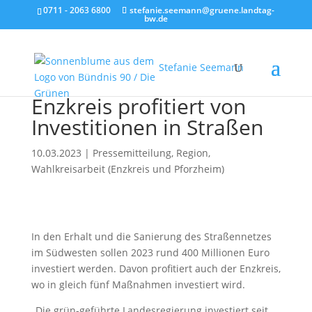
0711 - 2063 6800
stefanie.seemann@gruene.landtag-
bw.de
Stefanie Seemann
Enzkreis profitiert von
Investitionen in Straßen
10.03.2023
|
Pressemitteilung
,
Region
,
Wahlkreisarbeit (Enzkreis und Pforzheim)
In den Erhalt und die Sanierung des Straßennetzes
im Südwesten sollen 2023 rund 400 Millionen Euro
investiert werden. Davon profitiert auch der Enzkreis,
wo in gleich fünf Maßnahmen investiert wird.
„Die grün-geführte Landesregierung investiert seit