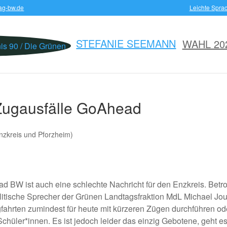
ag-bw.de
Leichte Spra
STEFANIE SEEMANN
WAHL 20
: Zugausfälle GoAhead
Enzkreis und Pforzheim)
BW ist auch eine schlechte Nachricht für den Enzkreis. Betrof
litische Sprecher der Grünen Landtagsfraktion MdL Michael Jouk
fahrten zumindest für heute mit kürzeren Zügen durchführen ode
Schüler*innen. Es ist jedoch leider das einzig Gebotene, geht 