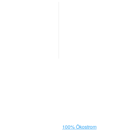
vice
Transparenz
sse-Informationen
Transparenz-Überblick
ne Termine
Mitgliedschaften
chte Sprache
Abgeordnetenwatch
Grüne / Alternative in den Räten
Grüne Jugend BW
K
Diese Website wird mit
100% Ökostrom
betrieben. ❤