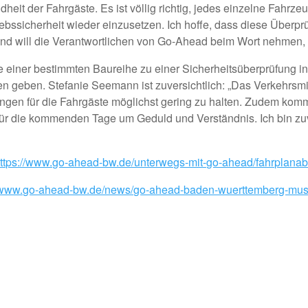
eit der Fahrgäste. Es ist völlig richtig, jedes einzelne Fahrzeug
iebssicherheit wieder einzusetzen. Ich hoffe, dass diese Über
 und will die Verantwortlichen von Go-Ahead beim Wort nehmen, 
 einer bestimmten Baureihe zu einer Sicherheitsüberprüfung in
n geben. Stefanie Seemann ist zuversichtlich: „Das Verkehrsm
en für die Fahrgäste möglichst gering zu halten. Zudem komme
tte für die kommenden Tage um Geduld und Verständnis. Ich bin zu
ttps://www.go-ahead-bw.de/unterwegs-mit-go-ahead/fahrplan
//www.go-ahead-bw.de/news/go-ahead-baden-wuerttemberg-mus