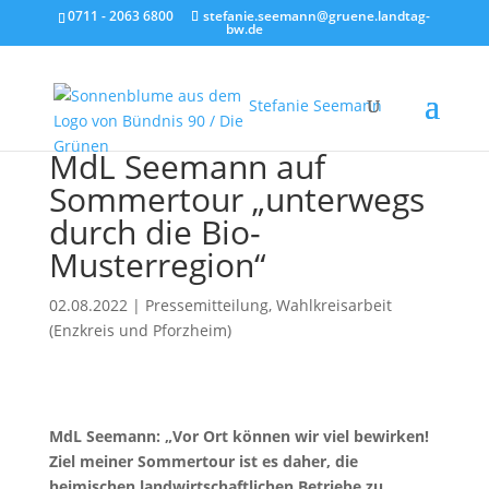
0711 - 2063 6800
stefanie.seemann@gruene.landtag-
bw.de
Stefanie Seemann
MdL Seemann auf
Sommertour „unterwegs
durch die Bio-
Musterregion“
02.08.2022
|
Pressemitteilung
,
Wahlkreisarbeit
(Enzkreis und Pforzheim)
MdL Seemann: „Vor Ort können wir viel bewirken!
Ziel meiner Sommertour ist es daher, die
heimischen landwirtschaftlichen Betriebe zu