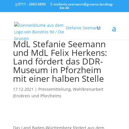
0711 - 2063 6800
stefanie.seemann@gruene.landtag-
bw.de
Stefanie Seemann
MdL Stefanie Seemann
und MdL Felix Herkens:
Land fördert das DDR-
Museum in Pforzheim
mit einer halben Stelle
17.12.2021
|
Pressemitteilung
,
Wahlkreisarbeit
(Enzkreis und Pforzheim)
Das Land Baden-Württemberg fördert aus dem