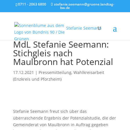
0711 - 2063 6800
stefanie.seemann@gruene.landtag-
bw.de
Stefanie Seemann
MdL Stefanie Seemann:
Stichgleis nach
Maulbronn hat Potenzial
17.12.2021
|
Pressemitteilung
,
Wahlkreisarbeit
(Enzkreis und Pforzheim)
Stefanie Seemann freut sich über das
überraschende Ergebnis der Potenzialstudie, die der
Gemeinderat von Maulbronn in Auftrag gegeben