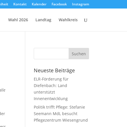
eiheit
Kontakt
Kalender
Facebook
Instagram
Wahl 2026
Landtag
Wahlkreis
Neueste Beiträge
ELR-Förderung für
Diefenbach: Land
lle
unterstützt
Innenentwicklung
Politik trifft Pflege: Stefanie
der
Seemann MdL besucht
Pflegezentrum Wiesengrund
gers