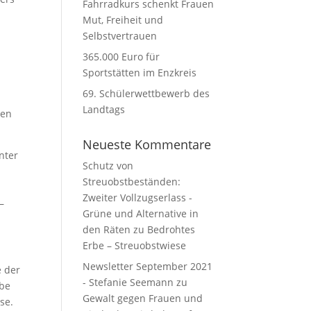
Fahrradkurs schenkt Frauen
Mut, Freiheit und
Selbstvertrauen
365.000 Euro für
Sportstätten im Enzkreis
69. Schülerwettbewerb des
Landtags
gen
Neueste Kommentare
nter
Schutz von
Streuobstbeständen:
Zweiter Vollzugserlass -
–
Grüne und Alternative in
den Räten
zu
Bedrohtes
Erbe – Streuobstwiese
Newsletter September 2021
e der
- Stefanie Seemann
zu
abe
Gewalt gegen Frauen und
se.