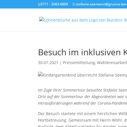
0711 - 2063 6800
stefanie.seemann@gruene.lan
Besuch im inklusiven 
30.07.2021
|
Pressemitteilung
,
Wahlkreisarbeit
Im Zuge ihrer Sommertour besuchte Stefanie See
Orte auf der Sommertour der Abgeordneten war au
Herausforderungen während der Corona-Pandemie
Der Besuch startete mit einem herzlichen Wi
Hortbetreuung. Gemeinsam mit Herrn Wöhr, de
Rudisile, dem Abteilungsleiter für Kinder, Jug