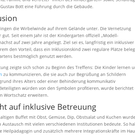
ustav Bott eine Führung durch die Gebäude.
usion
ringen die Wirbelwinde auf ihrem Gelände unter. Die Vernetzung
ut. Seit einem Jahr ist der Kindergarten offiziell „Modell-
hst auf zwei Jahre angelegt. Ziel sei es, langfristig ein inklusiver
m den Vorteil, dass ein Inklusionskind zwei reguläre Plätze bele
artens bestmöglich genutzt werden.
tung zeigte sich schon zu Beginn des Treffens: Die Kinder lernen u
n
zu kommunizieren, die sie auch zur Begrüßung an Schildern
ufgrund ihres Alters oder einer Behinderung kommunikativ
 Beteiligten würden von den Symbolen profitieren, wurde berichtet 
en Wortschatz erweitern.
ht auf inklusive Betreuung
ltigen Buffet mit Obst, Gemüse, Dip, Obstsalat und Kuchen wurd
n Austausch mit vielen verschiedenen Institutionen bedeute. So h
e Heilpädagogin und zusätzlich mehrere Integrationskräfte im Hau