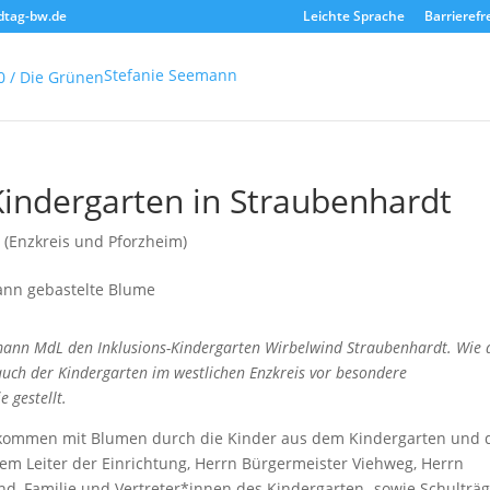
dtag-bw.de
Leichte Sprache
Barrierefr
Stefanie Seemann
Kindergarten in Straubenhardt
 (Enzkreis und Pforzheim)
mann MdL den Inklusions-Kindergarten Wirbelwind Straubenhardt. Wie a
ch der Kindergarten im westlichen Enzkreis vor besondere
 gestellt.
llkommen mit Blumen durch die Kinder aus dem Kindergarten und 
m Leiter der Einrichtung, Herrn Bürgermeister Viehweg, Herrn
end, Familie und Vertreter*innen des Kindergarten- sowie Schulträ