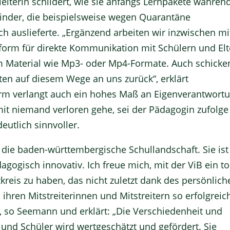
eiterin schildert, wie sie anfangs Lernpakete währen
inder, die beispielsweise wegen Quarantäne
ich auslieferte. „Ergänzend arbeiten wir inzwischen mi
form für direkte Kommunikation mit Schülern und Elt
 Material wie Mp3- oder Mp4-Formate. Auch schicke
eiten auf diesem Wege an uns zurück“, erklärt
rm verlangt auch ein hohes Maß an Eigenverantwortu
mit niemand verloren gehe, sei der Pädagogin zufolge
eutlich sinnvoller.
 die baden-württembergische Schullandschaft. Sie ist
agogisch innovativ. Ich freue mich, mit der ViB ein to
kreis zu haben, das nicht zuletzt dank des persönlich
hren Mitstreiterinnen und Mitstreitern so erfolgreich
 so Seemann und erklärt: „Die Verschiedenheit und
 und Schüler wird wertgeschätzt und gefördert. Sie