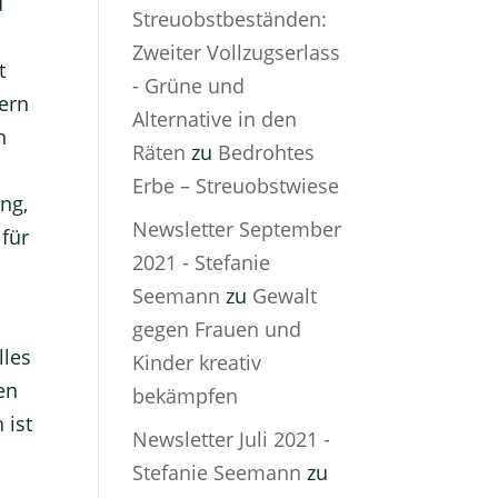
d
Streuobstbeständen:
Zweiter Vollzugserlass
t
- Grüne und
ern
Alternative in den
n
Räten
zu
Bedrohtes
Erbe – Streuobstwiese
ng,
Newsletter September
 für
2021 - Stefanie
Seemann
zu
Gewalt
gegen Frauen und
lles
Kinder kreativ
en
bekämpfen
 ist
Newsletter Juli 2021 -
Stefanie Seemann
zu