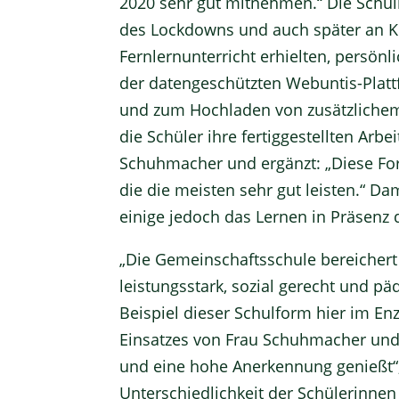
2020 sehr gut mitnehmen.“ Die Schull
des Lockdowns und auch später an K
Fernlernunterricht erhielten, persönl
der datengeschützten Webuntis-Platt
und zum Hochladen von zusätzlichem
die Schüler ihre fertiggestellten Arb
Schuhmacher und ergänzt: „Diese Fo
die die meisten sehr gut leisten.“ Da
einige jedoch das Lernen in Präsenz d
„Die Gemeinschaftsschule bereichert
leistungsstark, sozial gerecht und päd
Beispiel dieser Schulform hier im Enz
Einsatzes von Frau Schuhmacher und i
und eine hohe Anerkennung genießt“,
Unterschiedlichkeit der Schülerinnen