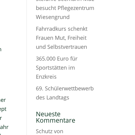
besucht Pflegezentrum
Wiesengrund
Fahrradkurs schenkt
Frauen Mut, Freiheit
und Selbstvertrauen
n
365.000 Euro für
Sportstätten im
Enzkreis
e
69. Schülerwettbewerb
des Landtags
her
ept
Neueste
r
Kommentare
jahr
Schutz von