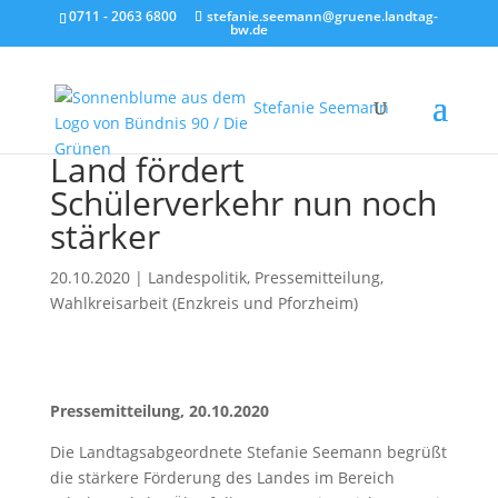
0711 - 2063 6800
stefanie.seemann@gruene.landtag-
bw.de
Stefanie Seemann
Land fördert
Schülerverkehr nun noch
stärker
20.10.2020
|
Landespolitik
,
Pressemitteilung
,
Wahlkreisarbeit (Enzkreis und Pforzheim)
Pressemitteilung, 20.10.2020
Die Landtagsabgeordnete Stefanie Seemann begrüßt
die stärkere Förderung des Landes im Bereich