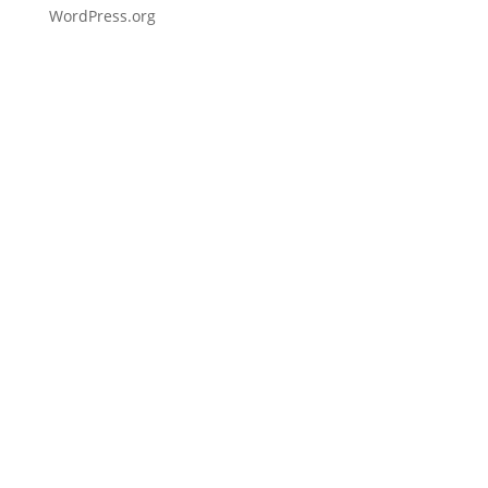
WordPress.org
Fußzeile
Hilfreiche Links
Kontakt
Ihr Kontakt zu mir
Mitglied werden
Newsletter