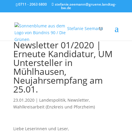
0711 - 2063 6800
stefanie.seemann@gruene.landtag-
bw.de
Stefanie Seemann
Newsletter 01/2020 |
Erneute Kandidatur, UM
Untersteller in
Mühlhausen,
Neujahrsempfang am
25.01.
23.01.2020
|
Landespolitik
,
Newsletter
,
Wahlkreisarbeit (Enzkreis und Pforzheim)
Liebe Leserinnen und Leser,