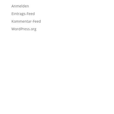
Anmelden
Eintrags-Feed
Kommentar-Feed
WordPress.org
Fußzeile
Hilfreiche Links
Kontakt
Ihr Kontakt zu mir