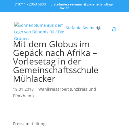
0711 - 2063 6800
stefanie.seemann@gruene.landtag-
bw.de
Stefanie Seemann
Mit dem Globus im
Gepäck nach Afrika –
Vorlesetag in der
Gemeinschaftsschule
Mühlacker
19.01.2018
|
Wahlkreisarbeit (Enzkreis und
Pforzheim)
Pressemitteilung: