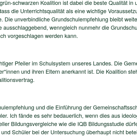
grün-schwarzen Koalition ist dabei die beste Qualität i
dass die Unterrichtsqualität als eine wichtige Voraussetz
e. Die unverbindliche Grundschulempfehlung bleibt weiter 
ule ausschlaggebend, wenngleich nunmehr die Grundsch
räch vorgeschlagen werden kann.
chtiger Pfeiler im Schulsystem unseres Landes. Die Geme
ler*innen und ihren Eltern anerkannt ist. Die Koalition s
itionsvertrag.
hulempfehlung und die Einführung der Gemeinschaftsschul
ler. Ich fände es sehr bedauerlich, wenn dies aus ideol
ller Bildungsvergleiche wie die IQB Bildungsstudie dür
und Schüler bei der Untersuchung überhaupt nicht betei