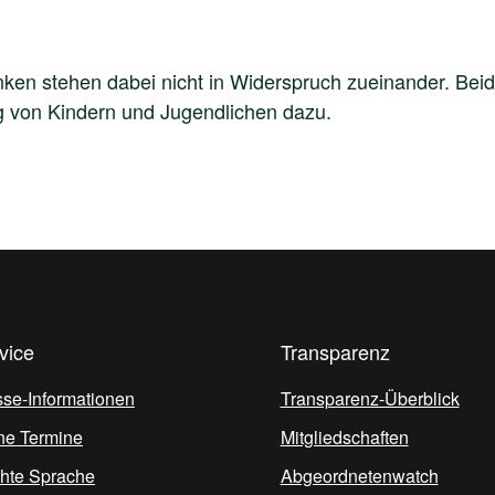
ken stehen dabei nicht in Widerspruch zueinander. Beid
g von Kindern und Jugendlichen dazu.
vice
Transparenz
sse-Informationen
Transparenz-Überblick
ne Termine
Mitgliedschaften
chte Sprache
Abgeordnetenwatch