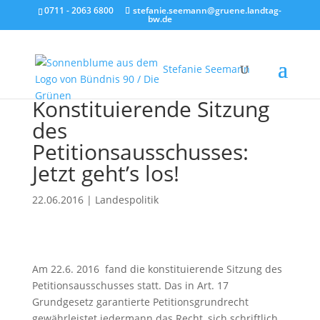
0711 - 2063 6800
stefanie.seemann@gruene.landtag-
bw.de
Stefanie Seemann
Konstituierende Sitzung
des
Petitionsausschusses:
Jetzt geht’s los!
22.06.2016
|
Landespolitik
Am 22.6. 2016 fand die konstituierende Sitzung des
Petitionsausschusses statt. Das in Art. 17
Grundgesetz garantierte Petitionsgrundrecht
gewährleistet jedermann das Recht, sich schriftlich