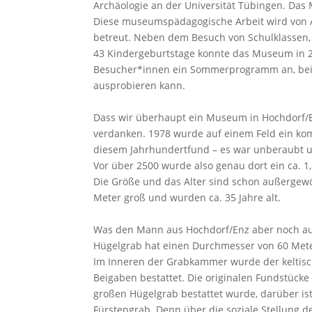
Archäologie an der Universität Tübingen. Das 
Diese museumspädagogische Arbeit wird von 
betreut. Neben dem Besuch von Schulklassen
43 Kindergeburtstage konnte das Museum in 
Besucher*innen ein Sommerprogramm an, bei 
ausprobieren kann.
Dass wir überhaupt ein Museum in Hochdorf/E
verdanken. 1978 wurde auf einem Feld ein ko
diesem Jahrhundertfund – es war unberaubt u
Vor über 2500 wurde also genau dort ein ca. 
Die Größe und das Alter sind schon außergewö
Meter groß und wurden ca. 35 Jahre alt.
Was den Mann aus Hochdorf/Enz aber noch auß
Hügelgrab hat einen Durchmesser von 60 Meter
Im Inneren der Grabkammer wurde der keltisc
Beigaben bestattet. Die originalen Fundstück
großen Hügelgrab bestattet wurde, darüber ist 
Fürstengrab. Denn über die soziale Stellung 