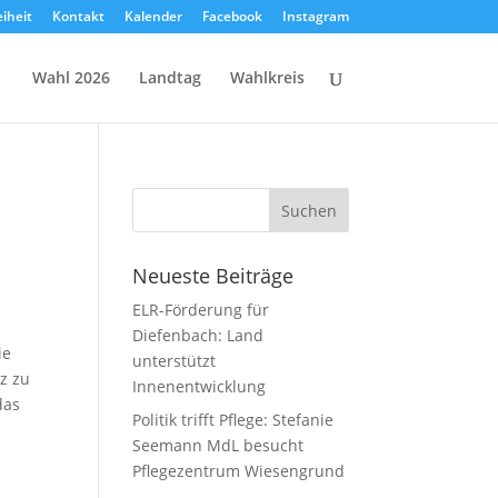
eiheit
Kontakt
Kalender
Facebook
Instagram
Wahl 2026
Landtag
Wahlkreis
Neueste Beiträge
ELR-Förderung für
Diefenbach: Land
ie
unterstützt
z zu
Innenentwicklung
das
Politik trifft Pflege: Stefanie
Seemann MdL besucht
Pflegezentrum Wiesengrund