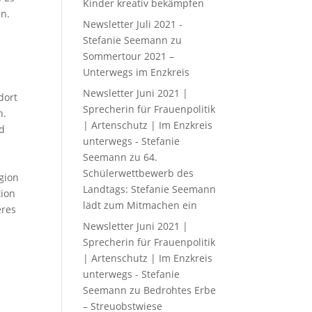
Kinder kreativ bekämpfen
en.
Newsletter Juli 2021 -
Stefanie Seemann
zu
Sommertour 2021 –
Unterwegs im Enzkreis
Newsletter Juni 2021 |
dort
Sprecherin für Frauenpolitik
n.
| Artenschutz | Im Enzkreis
nd
unterwegs - Stefanie
Seemann
zu
64.
Schülerwettbewerb des
egion
Landtags: Stefanie Seemann
tion
lädt zum Mitmachen ein
eres
Newsletter Juni 2021 |
Sprecherin für Frauenpolitik
| Artenschutz | Im Enzkreis
unterwegs - Stefanie
Seemann
zu
Bedrohtes Erbe
– Streuobstwiese