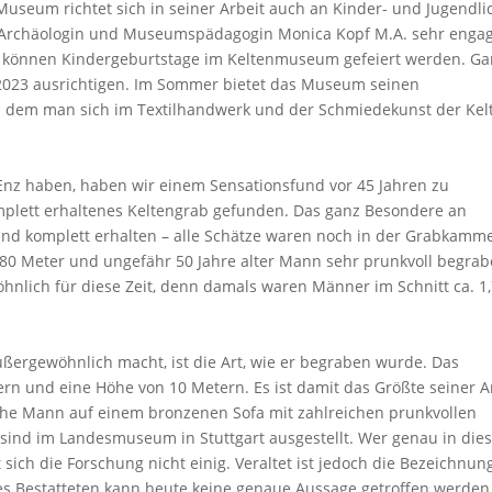
Museum richtet sich in seiner Arbeit auch an Kinder- und Jugendli
Archäologin und Museumspädagogin Monica Kopf M.A. sehr engag
, können Kindergeburtstage im Keltenmuseum gefeiert werden. G
2023 ausrichtigen. Im Sommer bietet das Museum seinen
dem man sich im Textilhandwerk und der Schmiedekunst der Kel
nz haben, haben wir einem Sensationsfund vor 45 Jahren zu
mplett erhaltenes Keltengrab gefunden. Das ganz Besondere an
nd komplett erhalten – alle Schätze waren noch in der Grabkamme
1,80 Meter und ungefähr 50 Jahre alter Mann sehr prunkvoll begrab
hnlich für diese Zeit, denn damals waren Männer im Schnitt ca. 1
ergewöhnlich macht, ist die Art, wie er begraben wurde. Das
n und eine Höhe von 10 Metern. Es ist damit das Größte seiner Ar
he Mann auf einem bronzenen Sofa mit zahlreichen prunkvollen
e sind im Landesmuseum in Stuttgart ausgestellt. Wer genau in di
sich die Forschung nicht einig. Veraltet ist jedoch die Bezeichnun
des Bestatteten kann heute keine genaue Aussage getroffen werden