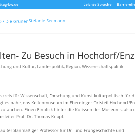
dtag-bw.de
Leichte Sprache
Barrierefr
Stefanie Seemann
lten- Zu Besuch in Hochdorf/Enz
chung und Kultur
,
Landespolitik
,
Region
,
Wissenschaftspolitik
skreis für Wissenschaft, Forschung und Kunst kulturpolitisch für d
egt es nahe, das Keltenmuseum im Eberdinger Ortsteil Hochdorf/En
zutauchen. Einen Einblick hinter die Kulissen des Museums, also 
sleiter Prof. Dr. Thomas Knopf.
 außerplanmäßiger Professor für Ur- und Frühgeschichte und