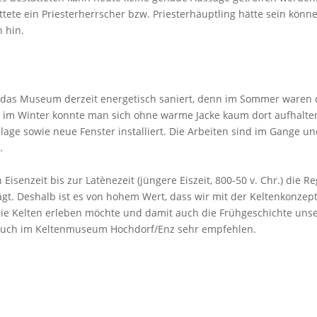
tete ein Priesterherrscher bzw. Priesterhäuptling hätte sein könn
 hin.
d das Museum derzeit energetisch saniert, denn im Sommer waren 
 im Winter konnte man sich ohne warme Jacke kaum dort aufhalte
e sowie neue Fenster installiert. Die Arbeiten sind im Gange u
.
Eisenzeit bis zur Latènezeit (jüngere Eiszeit, 800-50 v. Chr.) die R
t. Deshalb ist es von hohem Wert, dass wir mit der Keltenkonzep
ie Kelten erleben möchte und damit auch die Frühgeschichte uns
such im Keltenmuseum Hochdorf/Enz sehr empfehlen.