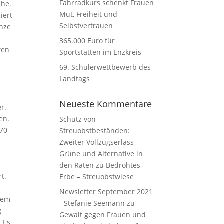
Fahrradkurs schenkt Frauen
che.
Mut, Freiheit und
iert
Selbstvertrauen
anze
365.000 Euro für
ten
Sportstätten im Enzkreis
69. Schülerwettbewerb des
Landtags
Neueste Kommentare
r.
en.
Schutz von
,70
Streuobstbeständen:
Zweiter Vollzugserlass -
Grüne und Alternative in
den Räten
zu
Bedrohtes
t.
Erbe – Streuobstwiese
Newsletter September 2021
esem
- Stefanie Seemann
zu
g
Gewalt gegen Frauen und
. Es