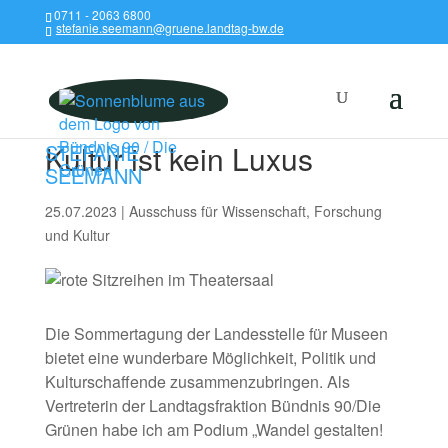
0711 - 2063 6800
stefanie.seemann@gruene.landtag-bw.de
Kultur ist kein Luxus
STEFANIE
SEEMANN
25.07.2023
|
Ausschuss für Wissenschaft
,
Forschung
und Kultur
Die Sommertagung der Landesstelle für Museen
bietet eine wunderbare Möglichkeit, Politik und
Kulturschaffende zusammenzubringen. Als
Vertreterin der Landtagsfraktion Bündnis 90/Die
Grünen habe ich am Podium „Wandel gestalten!