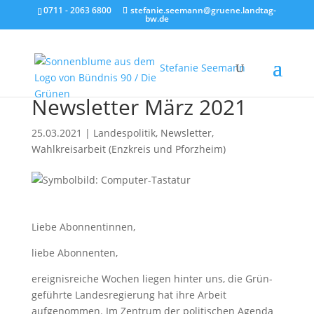
0711 - 2063 6800
stefanie.seemann@gruene.landtag-
bw.de
Stefanie Seemann
Newsletter März 2021
25.03.2021
|
Landespolitik
,
Newsletter
,
Wahlkreisarbeit (Enzkreis und Pforzheim)
Liebe Abonnentinnen,
liebe Abonnenten,
ereignisreiche Wochen liegen hinter uns, die Grün-
geführte Landesregierung hat ihre Arbeit
aufgenommen. Im Zentrum der politischen Agenda