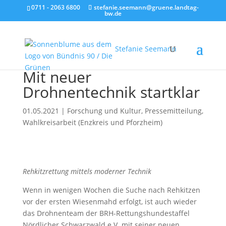
0711 - 2063 6800
stefanie.seemann@gruene.landtag-
bw.de
Stefanie Seemann
Mit neuer
Drohnentechnik startklar
01.05.2021
|
Forschung und Kultur
,
Pressemitteilung
,
Wahlkreisarbeit (Enzkreis und Pforzheim)
Rehkitzrettung mittels moderner Technik
Wenn in wenigen Wochen die Suche nach Rehkitzen
vor der ersten Wiesenmahd erfolgt, ist auch wieder
das Drohnenteam der BRH-Rettungshundestaffel
Nördlicher Schwarzwald e.V. mit seiner neuen