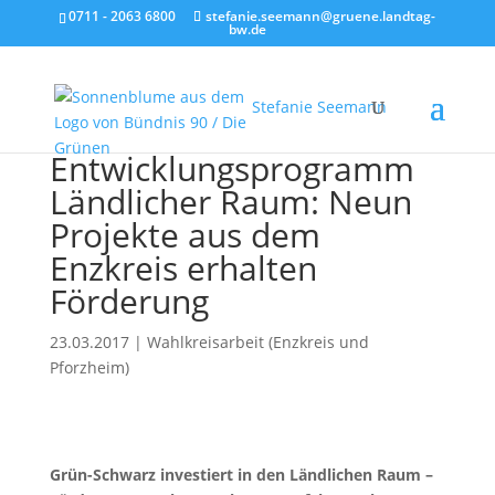
0711 - 2063 6800
stefanie.seemann@gruene.landtag-
bw.de
Stefanie Seemann
Entwicklungsprogramm
Ländlicher Raum: Neun
Projekte aus dem
Enzkreis erhalten
Förderung
23.03.2017
|
Wahlkreisarbeit (Enzkreis und
Pforzheim)
Grün-Schwarz investiert in den Ländlichen Raum –