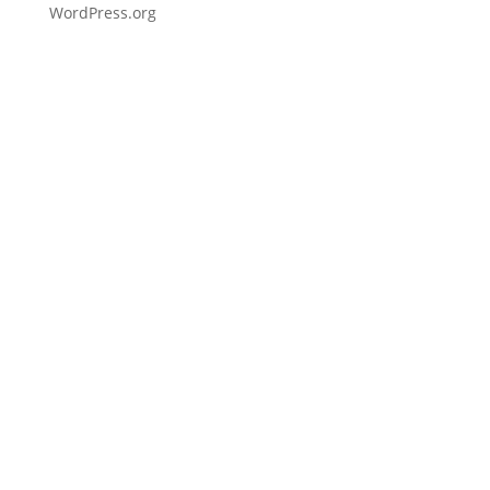
WordPress.org
Fußzeile
Hilfreiche Links
Kontakt
Ihr Kontakt zu mir
Mitglied werden
Newsletter