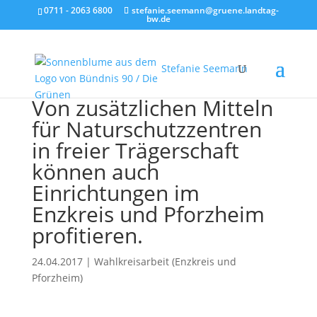
0711 - 2063 6800
stefanie.seemann@gruene.landtag-
bw.de
Stefanie Seemann
Von zusätzlichen Mitteln
für Naturschutzzentren
in freier Trägerschaft
können auch
Einrichtungen im
Enzkreis und Pforzheim
profitieren.
24.04.2017
|
Wahlkreisarbeit (Enzkreis und
Pforzheim)