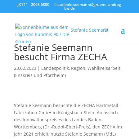
0711 - 2063 6800
stefanie.seemann@gruene.landtag-
bw.de
Stefanie Seemann
Stefanie Seemann
besucht Firma ZECHA
23.02.2023
|
Landespolitik
,
Region
,
Wahlkreisarbeit
(Enzkreis und Pforzheim)
Stefanie Seemann besuchte die ZECHA Hartmetall-
Fabrikation GmbH in Königsbach-Stein. Anlässlich
des Innovationspreises des Landes Baden-
Württemberg (Dr.-Rudof-Ebert-Preis), den ZECHA im
Jahr 2021 erhielt, nutzte Stefanie Seemann (MdL)