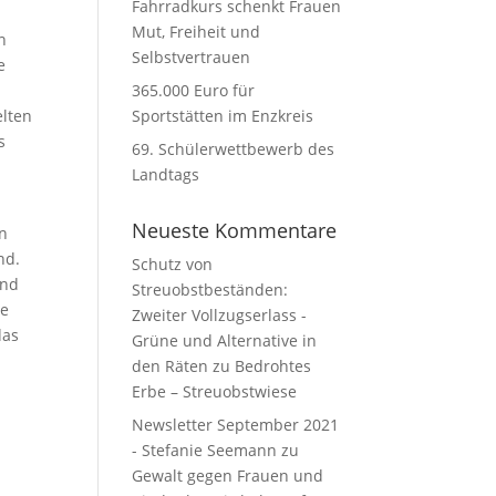
Fahrradkurs schenkt Frauen
Mut, Freiheit und
n
Selbstvertrauen
e
365.000 Euro für
elten
Sportstätten im Enzkreis
s
69. Schülerwettbewerb des
Landtags
Neueste Kommentare
nn
nd.
Schutz von
and
Streuobstbeständen:
re
Zweiter Vollzugserlass -
das
Grüne und Alternative in
den Räten
zu
Bedrohtes
Erbe – Streuobstwiese
Newsletter September 2021
- Stefanie Seemann
zu
Gewalt gegen Frauen und