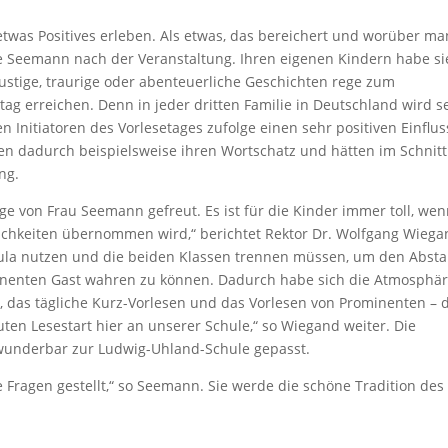
ls etwas Positives erleben. Als etwas, das bereichert und worüber ma
 Seemann nach der Veranstaltung. Ihren eigenen Kindern habe si
lustige, traurige oder abenteuerliche Geschichten rege zum
ag erreichen. Denn in jeder dritten Familie in Deutschland wird s
n Initiatoren des Vorlesetages zufolge einen sehr positiven Einflus
ten dadurch beispielsweise ihren Wortschatz und hätten im Schnitt
ng.
ge von Frau Seemann gefreut. Es ist für die Kinder immer toll, we
ichkeiten übernommen wird,“ berichtet Rektor Dr. Wolfgang Wiega
Aula nutzen und die beiden Klassen trennen müssen, um den Abst
inenten Gast wahren zu können. Dadurch habe sich die Atmosphä
 das tägliche Kurz-Vorlesen und das Vorlesen von Prominenten – 
en Lesestart hier an unserer Schule,“ so Wiegand weiter. Die
wunderbar zur Ludwig-Uhland-Schule gepasst.
e Fragen gestellt,“ so Seemann. Sie werde die schöne Tradition des