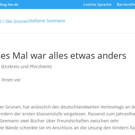
dtag-bw.de
Leichte Sprache
Barrierefr
Stefanie Seemann
ses Mal war alles etwas anders
 (Enzkreis und Pforzheim)
r Grünen, hat anlässlich des deutschlandweiten Vorlesetags an d
Kindern der ersten Klassenstufe vorgelesen. Passend zum Jahrest
u Seemann zwei Bücher über Freundschaften zwischen sehr
Die Bände schenkte sie im Anschluss an die Lesung den Kindern fü