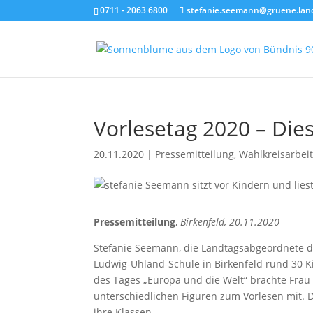
0711 - 2063 6800
stefanie.seemann@gruene.lan
Vorlesetag 2020 – Die
20.11.2020
|
Pressemitteilung
,
Wahlkreisarbeit
Pressemitteilung
,
Birkenfeld, 20.11.2020
Stefanie Seemann, die Landtagsabgeordnete de
Ludwig-Uhland-Schule in Birkenfeld rund 30 
des Tages „Europa und die Welt“ brachte Fra
unterschiedlichen Figuren zum Vorlesen mit. 
ihre Klassen.