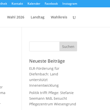
eiheit
Kontakt
Kalender
Facebook
Instagram
Wahl 2026
Landtag
Wahlkreis
Neueste Beiträge
ELR-Förderung für
Diefenbach: Land
unterstützt
Innenentwicklung
er
hema
Politik trifft Pflege: Stefanie
Seemann MdL besucht
r
Pflegezentrum Wiesengrund