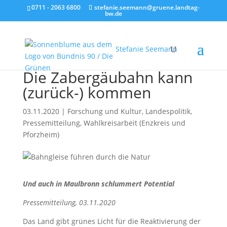
0711 - 2063 6800
stefanie.seemann@gruene.landtag-
bw.de
Stefanie Seemann
Die Zabergäubahn kann
(zurück-) kommen
03.11.2020
|
Forschung und Kultur
,
Landespolitik
,
Pressemitteilung
,
Wahlkreisarbeit (Enzkreis und
Pforzheim)
Und auch in Maulbronn schlummert Potential
Pressemitteilung, 03.11.2020
Das Land gibt grünes Licht für die Reaktivierung der