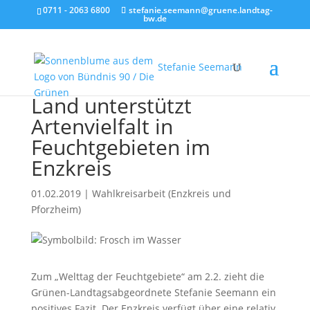
0711 - 2063 6800
stefanie.seemann@gruene.landtag-
bw.de
Stefanie Seemann
Land unterstützt
Artenvielfalt in
Feuchtgebieten im
Enzkreis
01.02.2019
|
Wahlkreisarbeit (Enzkreis und
Pforzheim)
Zum „Welttag der Feuchtgebiete“ am 2.2. zieht die
Grünen-Landtagsabgeordnete Stefanie Seemann ein
positives Fazit. Der Enzkreis verfügt über eine relativ