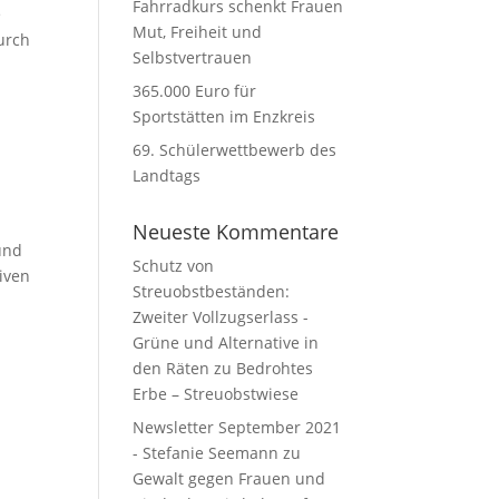
Fahrradkurs schenkt Frauen
e
Mut, Freiheit und
urch
Selbstvertrauen
n
365.000 Euro für
Sportstätten im Enzkreis
69. Schülerwettbewerb des
Landtags
Neueste Kommentare
und
Schutz von
iven
Streuobstbeständen:
Zweiter Vollzugserlass -
Grüne und Alternative in
den Räten
zu
Bedrohtes
Erbe – Streuobstwiese
Newsletter September 2021
- Stefanie Seemann
zu
Gewalt gegen Frauen und