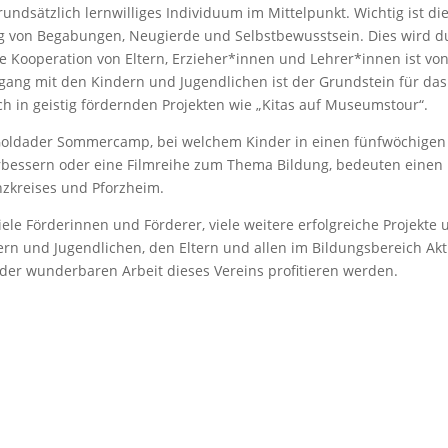
rundsätzlich lernwilliges Individuum im Mittelpunkt. Wichtig ist di
g von Begabungen, Neugierde und Selbstbewusstsein. Dies wird d
e Kooperation von Eltern, Erzieher*innen und Lehrer*innen ist vo
ang mit den Kindern und Jugendlichen ist der Grundstein für das
ch in geistig fördernden Projekten wie „Kitas auf Museumstour“.
t Goldader Sommercamp, bei welchem Kinder in einen fünfwöchigen
bessern oder eine Filmreihe zum Thema Bildung, bedeuten einen
nzkreises und Pforzheim.
ele Förderinnen und Förderer, viele weitere erfolgreiche Projekte 
dern und Jugendlichen, den Eltern und allen im Bildungsbereich Akt
n der wunderbaren Arbeit dieses Vereins profitieren werden.