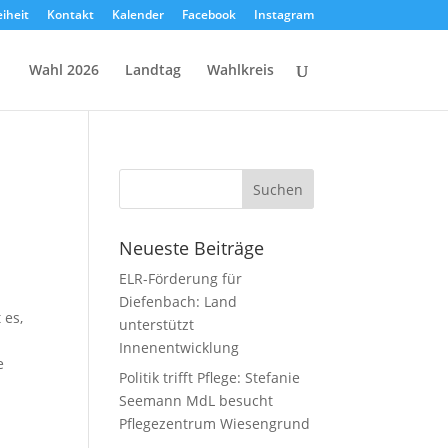
eiheit
Kontakt
Kalender
Facebook
Instagram
Wahl 2026
Landtag
Wahlkreis
Neueste Beiträge
ELR-Förderung für
Diefenbach: Land
 es,
unterstützt
Innenentwicklung
e
Politik trifft Pflege: Stefanie
Seemann MdL besucht
Pflegezentrum Wiesengrund