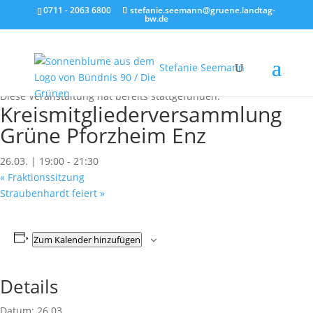
0711 - 2063 6800
stefanie.seemann@gruene.landtag-
bw.de
Stefanie Seemann
« Alle Veranstaltungen
Diese Veranstaltung hat bereits stattgefunden.
Kreismitgliederversammlung
Grüne Pforzheim Enz
26.03. | 19:00
-
21:30
«
Fraktionssitzung
Straubenhardt feiert
»
Zum Kalender hinzufügen
Details
Datum:
26.03.