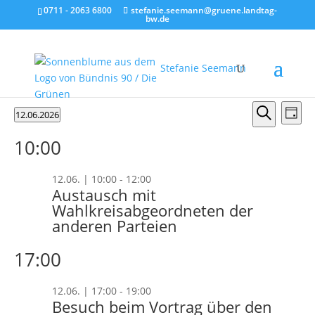
0711 - 2063 6800
stefanie.seemann@gruene.landtag-
bw.de
Stefanie Seemann
Veranstaltungen
Verans
Ver
12.06.2026
Tag
Ans
Suche
für
Suche
Datum
Nav
und
10:00
wählen.
12.06.2026
Ansicht
Naviga
12.06. | 10:00
-
12:00
Austausch mit
Wahlkreisabgeordneten der
anderen Parteien
17:00
12.06. | 17:00
-
19:00
Besuch beim Vortrag über den