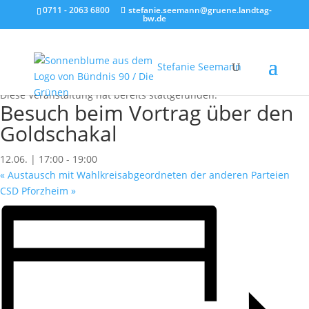
0711 - 2063 6800
stefanie.seemann@gruene.landtag-
bw.de
Stefanie Seemann
« Alle Veranstaltungen
Diese Veranstaltung hat bereits stattgefunden.
Besuch beim Vortrag über den
Goldschakal
12.06. | 17:00
-
19:00
«
Austausch mit Wahlkreisabgeordneten der anderen Parteien
CSD Pforzheim
»