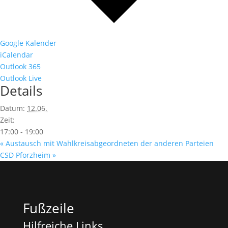
Google Kalender
iCalendar
Outlook 365
Outlook Live
Details
Datum:
12.06.
Zeit:
17:00 - 19:00
«
Austausch mit Wahlkreisabgeordneten der anderen Parteien
CSD Pforzheim
»
Fußzeile
Hilfreiche Links