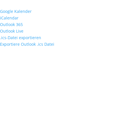
Google Kalender
iCalendar
Outlook 365
Outlook Live
.ics-Datei exportieren
Exportiere Outlook .ics Datei
Fußzeile
Hilfreiche Links
Kontakt
Ihr Kontakt zu mir
Mitglied werden