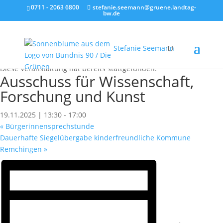
0711 - 2063 6800
stefanie.seemann@gruene.landtag-
bw.de
Stefanie Seemann
« Alle Veranstaltungen
Diese Veranstaltung hat bereits stattgefunden.
Ausschuss für Wissenschaft,
Forschung und Kunst
19.11.2025 | 13:30
-
17:00
«
Bürgerinnensprechstunde
Dauerhafte Siegelübergabe kinderfreundliche Kommune
Remchingen
»