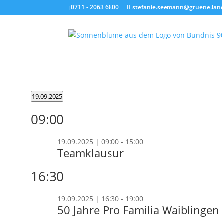
0711 - 2063 6800
stefanie.seemann@gruene.lan
Veranstaltungen
19.09.2025
für
Datum
09:00
wählen.
19.09.2025
19.09.2025 | 09:00
-
15:00
Teamklausur
16:30
19.09.2025 | 16:30
-
19:00
50 Jahre Pro Familia Waiblingen