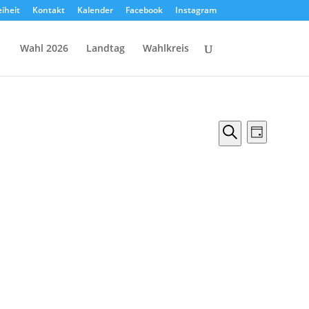
eiheit
Kontakt
Kalender
Facebook
Instagram
Wahl 2026
Landtag
Wahlkreis
Veranstal
Verans
Tag
Ansicht
Suche
Suche
Naviga
und
Ansichten,
Navigation