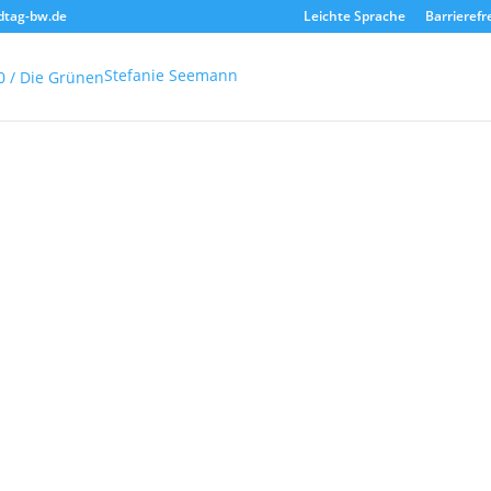
dtag-bw.de
Leichte Sprache
Barrierefr
Stefanie Seemann