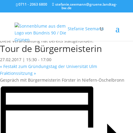
0711 - 2063 6800
stefanie.seemann@gruene.landtag-
bw.de
Stefanie Seemann
« Alle Veranstaltungen
Diese Veranstaltung hat bereits stattgefunden.
Tour de Bürgermeisterin
27.02.2017 | 15:30
-
17:00
«
Festakt zum Gründungstag der Universität Ulm
Fraktionssitzung
»
Gespräch mit Bürgermeisterin Förster in Niefern-Öschelbronn