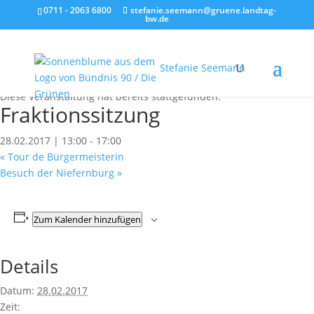
0711 - 2063 6800
stefanie.seemann@gruene.landtag-
bw.de
Stefanie Seemann
« Alle Veranstaltungen
Diese Veranstaltung hat bereits stattgefunden.
Fraktionssitzung
28.02.2017 | 13:00
-
17:00
«
Tour de Bürgermeisterin
Besuch der Niefernburg
»
Zum Kalender hinzufügen
Details
Datum:
28.02.2017
Zeit: