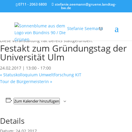
0711 - 2063 6800
stefanie.seemann@gruene.landtag-
bw.de
Stefanie Seemann
« Alle Veranstaltungen
Diese Veranstaltung hat bereits stattgefunden.
Festakt zum Gründungstag der
Universität Ulm
24.02.2017 | 13:00
-
17:00
«
Statuskolloquium Umweltforschung KIT
Tour de Bürgermeisterin
»
Zum Kalender hinzufügen
Details
Datum:
24.02.2017