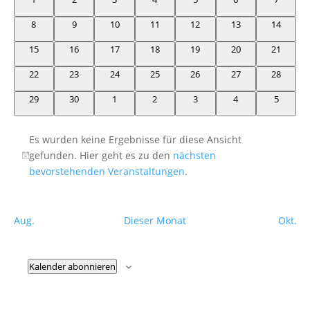
Naviga
Veranstaltungen
Veranstaltungen
Veranstaltungen
Veranstaltungen
Veranstaltungen
Veranstaltungen
Veranstaltungen
Veransta
0
0
0
0
0
0
0
8
9
10
11
12
13
14
Veranstaltungen
Veranstaltungen
Veranstaltungen
Veranstaltungen
Veranstaltungen
Veranstaltungen
Veransta
0
0
0
0
0
0
0
15
16
17
18
19
20
21
Veranstaltungen
Veranstaltungen
Veranstaltungen
Veranstaltungen
Veranstaltungen
Veranstaltungen
Veransta
0
0
0
0
0
0
0
22
23
24
25
26
27
28
Veranstaltungen
Veranstaltungen
Veranstaltungen
Veranstaltungen
Veranstaltungen
Veranstaltungen
Veransta
0
0
0
0
0
0
0
29
30
1
2
3
4
5
Veranstaltungen
Veranstaltungen
Veranstaltungen
Veranstaltungen
Veranstaltungen
Veranstaltungen
Veransta
Es wurden keine Ergebnisse für diese Ansicht
gefunden. Hier geht es zu den
nächsten
Hinweis
bevorstehenden Veranstaltungen
.
Aug.
Dieser Monat
Okt.
Kalender abonnieren