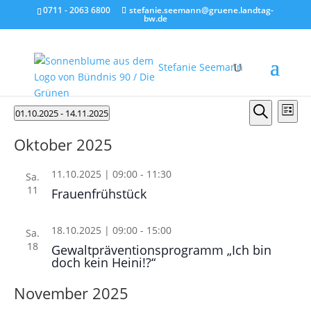
0711 - 2063 6800
stefanie.seemann@gruene.landtag-
bw.de
Stefanie Seemann
Veranstaltungen
Verans
Ver
01.10.2025
 - 
14.11.2025
Liste
Ans
Suche
Suche
Datum
Nav
und
Oktober 2025
wählen.
Ansicht
11.10.2025 | 09:00
-
11:30
Naviga
Sa.
11
Frauenfrühstück
18.10.2025 | 09:00
-
15:00
Sa.
18
Gewaltpräventionsprogramm „Ich bin
doch kein Heini!?“
November 2025