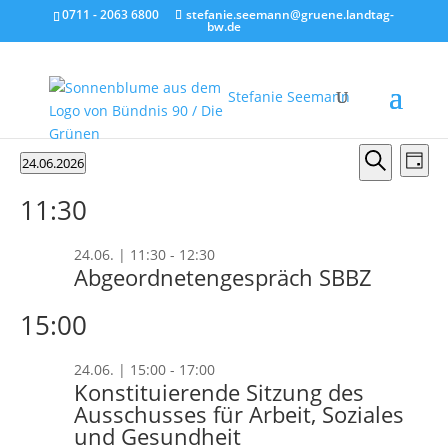
0711 - 2063 6800
stefanie.seemann@gruene.landtag-
bw.de
Stefanie Seemann
Veranstaltungen
Verans
Ver
24.06.2026
Tag
Ans
Suche
für
Suche
Datum
Nav
und
11:30
wählen.
24.06.2026
Ansicht
Naviga
24.06. | 11:30
-
12:30
Abgeordnetengespräch SBBZ
15:00
24.06. | 15:00
-
17:00
Konstituierende Sitzung des
Ausschusses für Arbeit, Soziales
und Gesundheit