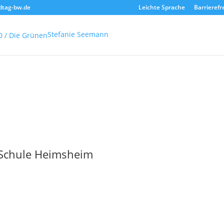
dtag-bw.de
Leichte Sprache
Barrierefr
Stefanie Seemann
Schule Heimsheim