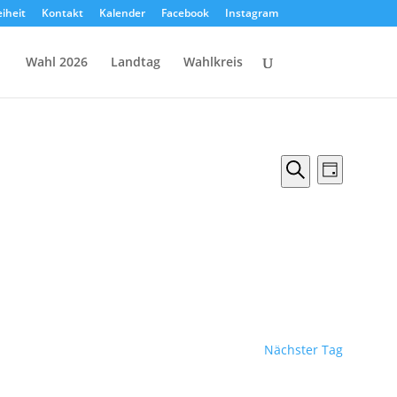
eiheit
Kontakt
Kalender
Facebook
Instagram
Wahl 2026
Landtag
Wahlkreis
Veranstal
Verans
Tag
Ansicht
Suche
Suche
Naviga
und
Ansichten,
Navigation
Nächster Tag