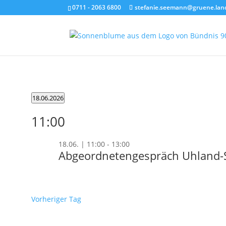
0711 - 2063 6800
stefanie.seemann@gruene.lan
Veranstaltungen
18.06.2026
für
Datum
11:00
wählen.
18.06.2026
18.06. | 11:00
-
13:00
Abgeordnetengespräch Uhland-
Vorheriger Tag