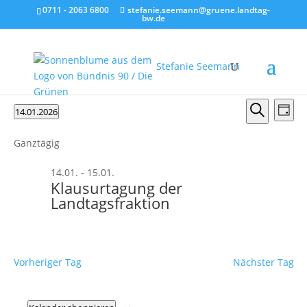
0711 - 2063 6800
stefanie.seemann@gruene.landtag-
bw.de
Stefanie Seemann
Veranstaltungen
Verans
Ver
14.01.2026
Tag
Ans
Suche
für
Suche
Datum
Nav
und
wählen.
14.01.2026
Ganztägig
Ansicht
14.01.
-
15.01.
Naviga
Klausurtagung der
Landtagsfraktion
Vorheriger Tag
Nächster Tag